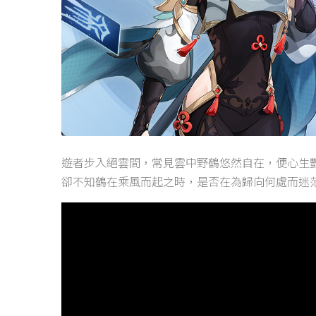
遊者步入絕雲間，常見雲中野鶴悠然自在，便心生
卻不知鶴在乘風而起之時，是否在為歸向何處而迷