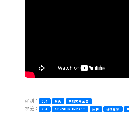
類別：
2.4
角色
遊戲官方公告
標籤：
2.4
GENSHIN IMPACT
原神
拾枝雜談