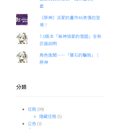
套
《原神》派蒙的畫作46表情包登
場！
7.0版本「無神憐愛的雪國」全新
武器說明
角色逸聞——「寶石的騙局」｜
原神
分類
任務
(99)
隱藏任務
(5)
公告
(3)