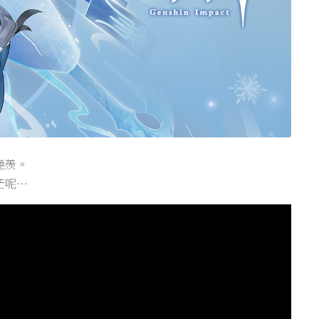
艷羨。
茫呢…