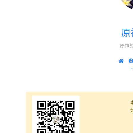
原
原神討