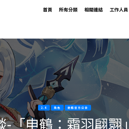
首頁
所有分類
相關連結
工作人員
2.4
角色
遊戲官方公告
談-「申鶴：霜羽翩翾