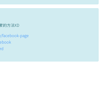
蒙的方法XD
tw/facebook-page
acebook
ord