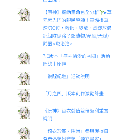
【原神】提納里角色全分析
▸草
元素入門的親民導師！高頻掛草
速切C位，激化、綻放、烈綻放體
系組隊思路？聖遺物/命座/天賦/
武器 ▹璐洛洛◃
7.0版本「無神憐愛的雪國」活動
匯總｜原神
「復醒紀遊」活動說明
「月之四」版本創作激勵計畫
《原神》首次儲值雙倍返利重置
說明
「綺衣珍賞·匯湧」參與獲得自
選奇偶裝扮套裝「濺彩畫家」一