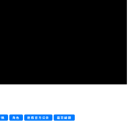
申鶴
角色
遊戲官方公告
霜羽翩翾