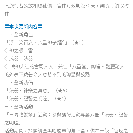
向旅行者發放相應補償。信件有效期為30天，請及時領取附
件。
〓本次更新内容〓
一、全新角色
「浮世笑百姿·八重神子(雷)」（★5）
◇神之眼：雷
◇武器：法器
◇ 鳴神大社的宮司大人，兼任「八重堂」總編。豔麗動人
的外表下藏著令人意想不到的聰慧與狡黠。
二、全新裝備
「法器·神樂之真意」 （★5）
「法器·證誓之明瞳」（★4）
三、全新活動
「三界路饗祭」活動：參與獲得活動專屬武器「法器·證誓
之明瞳」
活動期間，探索調查黑暗籠罩的淵下宮，供奉升級「睦疏之