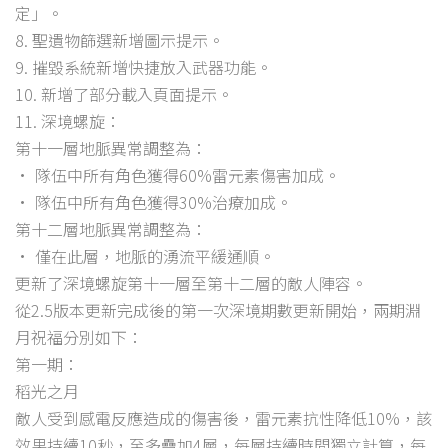
定」。
8. 聖遺物篩選新增圖示提示。
9. 摧毀系統新增快捷放入武器功能。
10. 新增了部分載入頁面提示。
11. 深境螺旋：
第十一層地脈異常調整為：
• 隊伍中所有角色獲得60%雷元素傷害加成。
• 隊伍中所有角色獲得30%治療加成。
第十二層地脈異常調整為：
• 僅在此層，地脈的湧流平緩通順。
更新了深境螺旋第十一層至第十二層的敵人陣容。
從2.5版本更新完成後的第一次深境期數更新開始，兩期淵
月祝福分別如下：
第一期：
稻光之月
敵人受到感電反應造成的傷害後，雷元素抗性降低10%，該
效果持續10秒，至多疊加4層，每層持續時間獨立計算，每