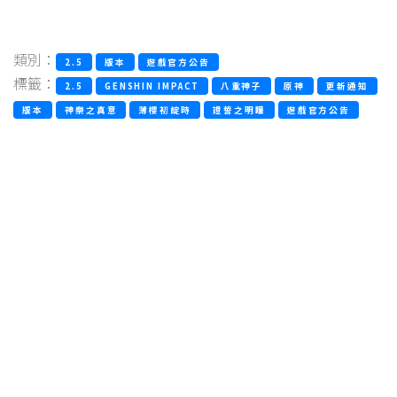
類別：
2.5
版本
遊戲官方公告
標籤：
2.5
GENSHIN IMPACT
八重神子
原神
更新通知
版本
神樂之真意
薄櫻初綻時
證誓之明瞳
遊戲官方公告