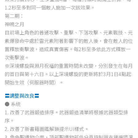
1.2秒至多對同一個敵人施加一次該效果。
第二期：
神鳴之月
目前場上角色的普通攻擊、重擊、下落攻擊、元素戰技、元
素爆發命中處於雷元素附著影響下的敵人後，會在敵人的位
置釋放衝擊波，造成真實傷害。每2秒至多依此方式釋放一
次衝擊波。
※深境螺旋與淵月祝福的重置時間未改變，分別發生在每月
的首日與第十六日。以上深境螺旋的更新將於3月1日4點起
開始生效（伺服器時間）。
〓調整與改良〓
● 系統
1. 改善了武器鍛造排序。武器鍛造清單將根據武器類型排
序。
2. 改善了新書籍圖鑑解鎖提示UI樣式。
3. 角色聖遺物介面，頂部聖遺物部件分頁控制器支援循環滾