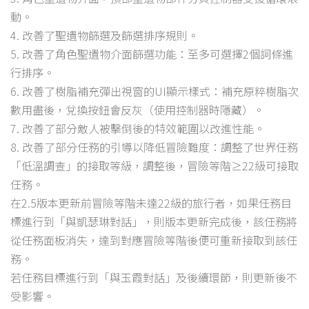
動。
4. 改善了聖遺物篩選及篩選排序規則。
5. 改善了角色聖遺物介面篩選功能：至多可選擇2個詞條進
行排序。
6. 改善了樹脂補充彈出視窗的UI顯示樣式：補充原粹樹脂次
數用盡後，兌換按鈕會反灰（使用控制器時隱藏）。
7. 改善了部分敵人被擊倒後的特效範圍以改進性能。
8. 改善了部分任務的引導以降低冒險難度：調整了世界任務
「低溫調查」的接取等級，調整後，冒險等階≥22級可接取
任務。
在2.5版本更新前冒險等階未達22級的旅行者，如果任務目
標進行到「與凱瑟琳對話」，則版本更新完成後，該任務將
從任務面板消失，達到對應冒險等階後便可重新接取到該任
務。
若任務目標進行到「與玉霞對話」及後續環節，則更新後不
受影響。