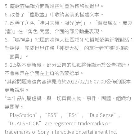
5. 塵歌壺編輯介面新增控制器游標移動邊界。
6. 改善了「塵歌壺」中收納套裝的描述文本。
7. 改善了角色「掩月天權·凝光(岩)」，「薔薇魔女·麗莎
(雷)」在「角色-武器」介面的部分動畫表現。
8. 「鳴神島」地區的鳴神大社區域NPC稻城螢美新增對話：
對話後，完成世界任務「神櫻大祓」的旅行者可獲得擺設
「面具」。
9. 2.5版本更新後，部分公告的紅點將僅顯示於公告按鈕，
不會顯示在介面左上角的派蒙選單。
*其餘問題修復內容詳見將於2022/02/16 07:00公佈的版本
更新說明。
*本作品純屬虛構，與一切真實人物、事件、團體、組織均
無關聯。
“PlayStation”, “PS5”, “PS4”, “DualSense”,
“DUALSHOCK” are registered trademarks or
trademarks of Sony Interactive Entertainment Inc.