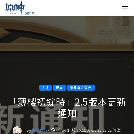
2.5
版本
遊戲官方公告
「薄櫻初綻時」2.5版本更新
通知
By
原神官方
-
4年前 (已於 2022/03/16 22:32:02 修改)