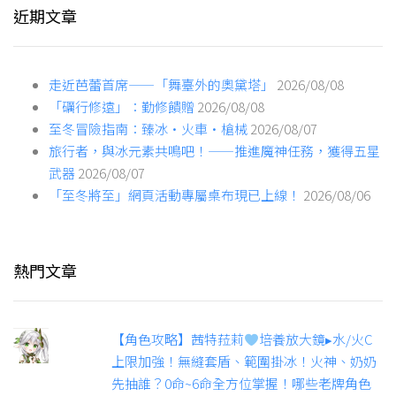
近期文章
走近芭蕾首席——「舞臺外的奧黛塔」
2026/08/08
「礪行修遠」：勤修饋贈
2026/08/08
至冬冒險指南：臻冰·火車·槍械
2026/08/07
旅行者，與冰元素共鳴吧！——推進魔神任務，獲得五星
武器
2026/08/07
「至冬將至」網頁活動專屬桌布現已上線！
2026/08/06
熱門文章
【角色攻略】茜特菈莉
培養放大鏡▸水/火C
上限加強！無縫套盾、範圍掛冰！火神、奶奶
先抽誰？0命~6命全方位掌握！哪些老牌角色