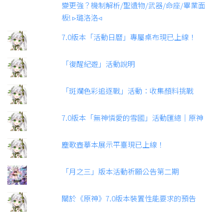
變更強？機制解析/聖遺物/武器/命座/畢業面
板! ▹璐洛洛◃
7.0版本「活動日曆」專屬桌布現已上線！
「復醒紀遊」活動說明
「斑斕色彩追逐戰」活動：收集顏料挑戰
7.0版本「無神憐愛的雪國」活動匯總｜原神
塵歌壺摹本展示平臺現已上線！
「月之三」版本活動祈願公告第二期
關於《原神》7.0版本裝置性能要求的預告