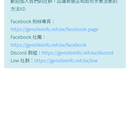
歡迎加入我們的社群，認識新朋友和如何烹煮派蒙的
方法XD
Facebook 粉絲專頁：
https://genshininfo.reh.tw/facebook-page
Facebook 社團：
https://genshininfo.reh.tw/facebook
Discord 群組：
https://genshininfo.reh.tw/discord
Line 社群：
https://genshininfo.reh.tw/line