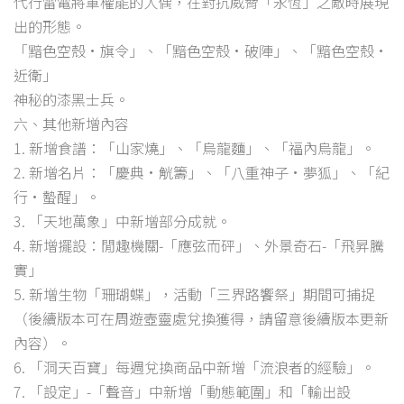
代行雷電將軍權能的人偶，在對抗威脅「永恆」之敵時展現
出的形態。
「黯色空殼·旗令」、「黯色空殼·破陣」、「黯色空殼·
近衛」
神秘的漆黑士兵。
六、其他新增內容
1. 新增食譜：「山家燒」、「烏龍麵」、「福內烏龍」。
2. 新增名片：「慶典·觥籌」、「八重神子·夢狐」、「紀
行·蟄醒」。
3. 「天地萬象」中新增部分成就。
4. 新增擺設：閒趣機關-「應弦而砰」、外景奇石-「飛昇騰
實」
5. 新增生物「珊瑚蝶」，活動「三界路饗祭」期間可捕捉
（後續版本可在周遊壺靈處兌換獲得，請留意後續版本更新
內容）。
6. 「洞天百寶」每週兌換商品中新增「流浪者的經驗」。
7. 「設定」-「聲音」中新增「動態範圍」和「輸出設