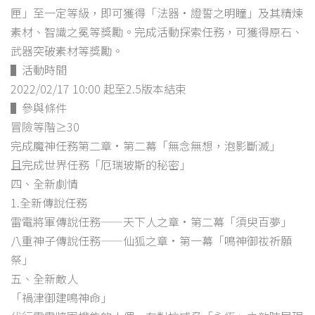
匣」至一定等級，即可獲得「法器·證誓之明瞳」及其精煉
素材、智識之冕等獎勵。完成活動探索任務，可獲得原石、
武器突破素材等獎勵。
▌活動時間
2022/02/17 10:00 起至2.5版本結束
▌參與條件
冒險等階≥30
完成魔神任務第二章·第二幕「無念無想，泡影斷滅」
且完成世界任務「厄瑞玻斯的秘密」
四、全新劇情
1.全新傳說任務
雷電將軍傳說任務——天下人之章·第二幕「須臾百夢」
八重神子傳說任務——仙狐之章·第一幕「鳴神御祓祈願
祭」
五、全新敵人
「禍津御建鳴神命」