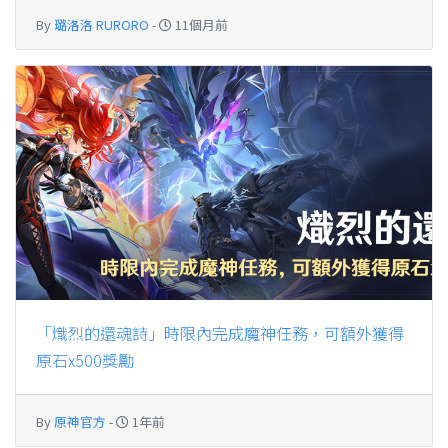
By
璐洛洛 RURORO
-
11個月前
「熾烈的還魂詩」時限內完成魔神任務，可額外獲得
原石x500獎勵
By
原神官方
-
1年前