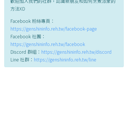
歡迎加入我們的社群，認識新朋友和如何烹煮派蒙的
方法XD
Facebook 粉絲專頁：
https://genshininfo.reh.tw/facebook-page
Facebook 社團：
https://genshininfo.reh.tw/facebook
Discord 群組：
https://genshininfo.reh.tw/discord
Line 社群：
https://genshininfo.reh.tw/line