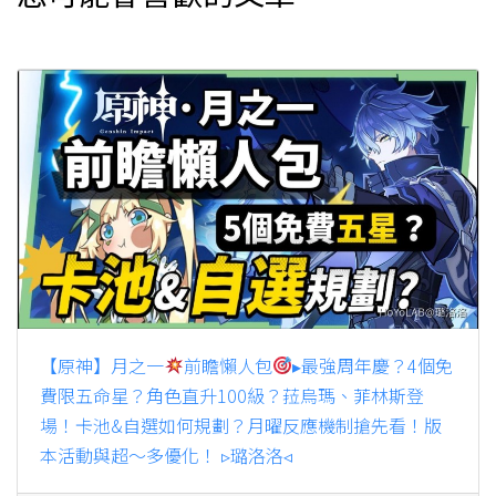
【原神】月之一
前瞻懶人包
▸最強周年慶？4個免
費限五命星？角色直升100級？菈烏瑪、菲林斯登
場！卡池&自選如何規劃？月曜反應機制搶先看！版
本活動與超～多優化！ ▹璐洛洛◃