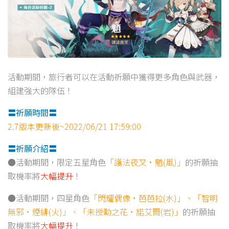
活動期間，旅行者可以在活動祈願中獲得更多角色與武器，
組建強大的隊伍！
〓祈願時間〓
2.7版本更新後~2022/06/21 17:59:00
〓祈願介紹〓
●活動期間，限定五星角色
「護法夜叉·魈(風)」
的祈願抽
取機率將
大幅提升
！
●活動期間，四星角色
「閃耀偶像·芭芭拉(水)」、「智明
無邪·煙緋(火)」、「未授勳之花·諾艾爾(岩)」
的祈願抽
取機率將
大幅提升
！