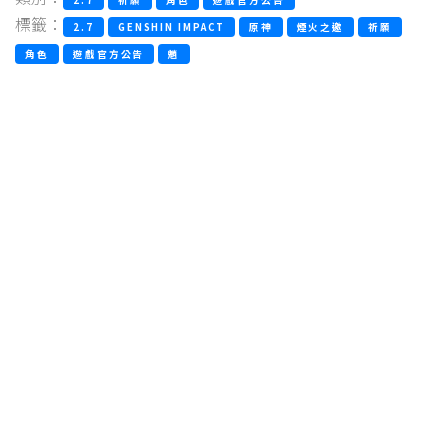
標籤：
2.7
GENSHIN IMPACT
原神
煙火之邀
祈願
角色
遊戲官方公告
魈