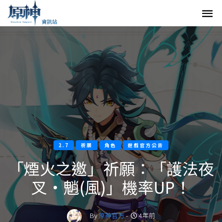
2.7
祈願
角色
遊戲官方公告
「煙火之邀」祈願：「護法夜
叉·魈(風)」機率UP！
By
原神官方
-
4年前