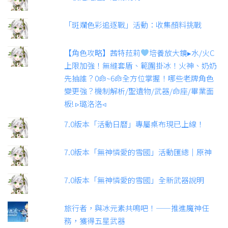
「斑斕色彩追逐戰」活動：收集顏料挑戰
【角色攻略】茜特菈莉
培養放大鏡▸水/火C
上限加強！無縫套盾、範圍掛冰！火神、奶奶
先抽誰？0命~6命全方位掌握！哪些老牌角色
變更強？機制解析/聖遺物/武器/命座/畢業面
板! ▹璐洛洛◃
7.0版本「活動日曆」專屬桌布現已上線！
7.0版本「無神憐愛的雪國」活動匯總｜原神
7.0版本「無神憐愛的雪國」全新武器說明
旅行者，與冰元素共鳴吧！——推進魔神任
務，獲得五星武器