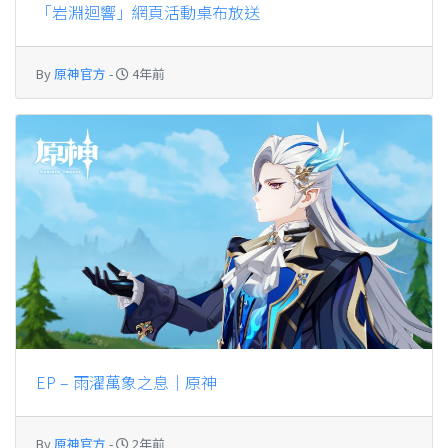
「岩淵迴響」網頁活動桌布放送
By
原神官方
-
4年前
EP – 雨濯萬象之息｜原神
By
原神官方
-
2年前