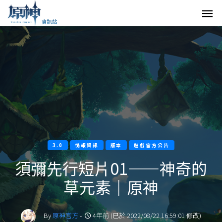
3.0
情報資訊
版本
遊戲官方公告
須彌先行短片01——神奇的
草元素｜原神
By
原神官方
-
4年前 (已於 2022/08/22 16:59:01 修改)