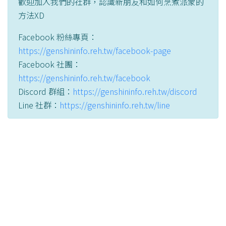
歡迎加入我們的社群，認識新朋友和如何烹煮派蒙的
方法XD
Facebook 粉絲專頁：
https://genshininfo.reh.tw/facebook-page
Facebook 社團：
https://genshininfo.reh.tw/facebook
Discord 群組：
https://genshininfo.reh.tw/discord
Line 社群：
https://genshininfo.reh.tw/line