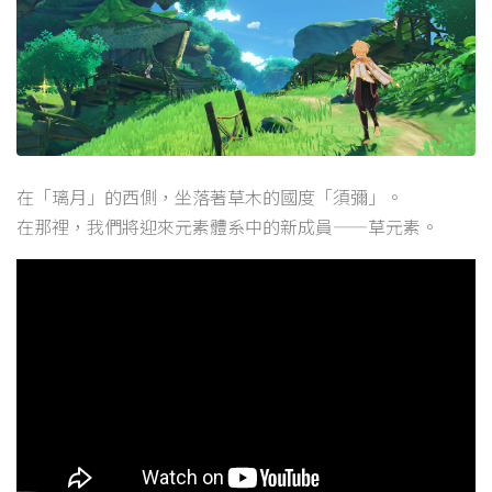
在「璃月」的西側，坐落著草木的國度「須彌」。
在那裡，我們將迎來元素體系中的新成員——草元素。