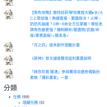
【角色攻略】茜特菈莉🩵培養放大鏡▸水/火
C上限加強！無縫套盾、範圍掛冰！火神、
奶奶先抽誰？0命~6命全方位掌握！哪些老
牌角色變更強？機制解析/聖遺物/武器/命
座/畢業面板! ▹璐洛洛◃
「月之四」版本創作激勵計畫
《原神》首次儲值雙倍返利重置說明
「綺衣珍賞·匯湧」參與獲得自選奇偶裝扮
套裝「濺彩畫家」一套
分類
任務
(99)
隱藏任務
(5)