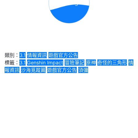
類別：
3.1
情報資訊
遊戲官方公告
標籤：
3.1
Genshin Impact
冒險筆記
原神
奇怪的三角形
情
報資訊
沙海覓蹤篇
遊戲官方公告
須彌