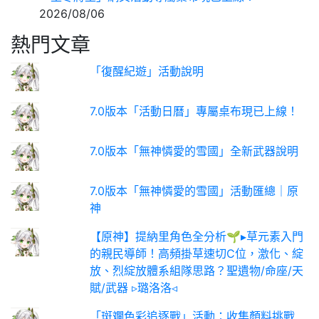
2026/08/06
熱門文章
「復醒紀遊」活動說明
7.0版本「活動日曆」專屬桌布現已上線！
7.0版本「無神憐愛的雪國」全新武器說明
7.0版本「無神憐愛的雪國」活動匯總｜原
神
【原神】提納里角色全分析🌱▸草元素入門
的親民導師！高頻掛草速切C位，激化、綻
放、烈綻放體系組隊思路？聖遺物/命座/天
賦/武器 ▹璐洛洛◃
「斑斕色彩追逐戰」活動：收集顏料挑戰