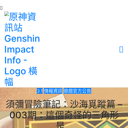
3.1
情報資訊
遊戲官方公告
須彌冒險筆記：沙海覓蹤篇 –
003期：這個奇怪的三角形
是…