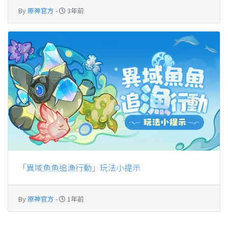
By
原神官方
-
3年前
「異域魚魚追漁行動」玩法小提示
By
原神官方
-
1年前