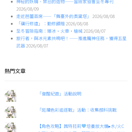
神秘的妖精、禁忌的造物——冒險家協會至冬專刊
2026/08/09
走近芭蕾首席——「舞臺外的奧黛塔」
2026/08/08
「礪行修遠」：勤修饋贈
2026/08/08
至冬冒險指南：臻冰·火車·槍械
2026/08/07
旅行者，與冰元素共鳴吧！——推進魔神任務，獲得五星
武器
2026/08/07
熱門文章
「復醒紀遊」活動說明
「斑斕色彩追逐戰」活動：收集顏料挑戰
【角色攻略】茜特菈莉
培養放大鏡▸水/火C