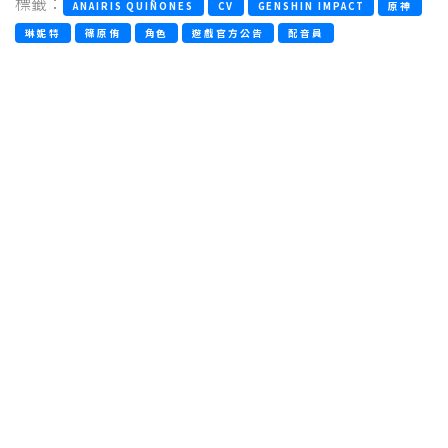
標籤：
ANAIRIS QUIÑONES
CV
GENSHIN IMPACT
原神
琳妮特
篠原侑
角色
遊戲官方公告
配音員