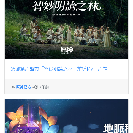
須彌篇原聲帶「智妙明論之林」前導MV｜原神
By
原神官方
-
3年前