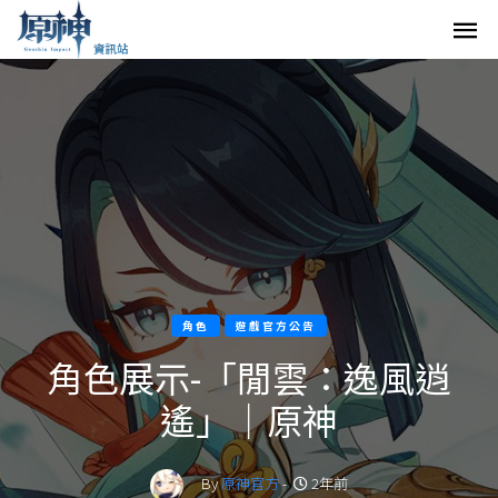
角色
遊戲官方公告
角色展示-「閒雲：逸風逍
遙」｜原神
By
原神官方
-
2年前