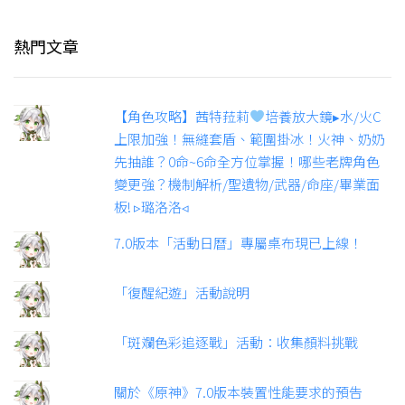
熱門文章
【角色攻略】茜特菈莉
培養放大鏡▸水/火C
上限加強！無縫套盾、範圍掛冰！火神、奶奶
先抽誰？0命~6命全方位掌握！哪些老牌角色
變更強？機制解析/聖遺物/武器/命座/畢業面
板! ▹璐洛洛◃
7.0版本「活動日曆」專屬桌布現已上線！
「復醒紀遊」活動說明
「斑斕色彩追逐戰」活動：收集顏料挑戰
關於《原神》7.0版本裝置性能要求的預告