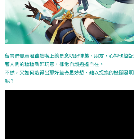
留雲借風真君雖然嘴上總是念叨起徒弟、朋友，心裡也惦記
著人間的種種新鮮玩意，卻常自詡逍遙自在。
不然，又如何造得出那好些奇思妙想、難以捉摸的機關發明
呢？