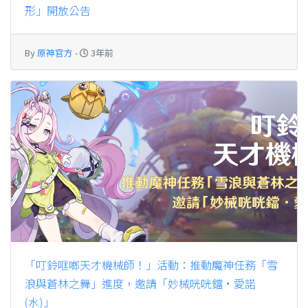
形」開放公告
By
原神官方
-
3年前
「叮鈴哐啷天才機械師！」活動：推動魔神任務「雪
浪與蒼林之舞」進度，邀請「妙械咣咣鐺·愛諾
(水)」