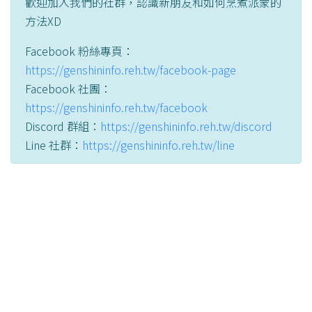
歡迎加入我們的社群，認識新朋友和如何烹煮派蒙的
方法XD
Facebook 粉絲專頁：
https://genshininfo.reh.tw/facebook-page
Facebook 社團：
https://genshininfo.reh.tw/facebook
Discord 群組：
https://genshininfo.reh.tw/discord
Line 社群：
https://genshininfo.reh.tw/line