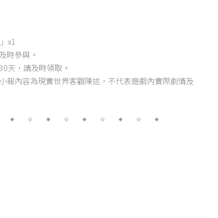
」x1
及時參與。
30天，請及時領取。
普小報內容為現實世界客觀陳述，不代表遊戲內實際劇情及
）