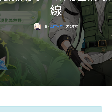
線
By
原神官方
-
2年前