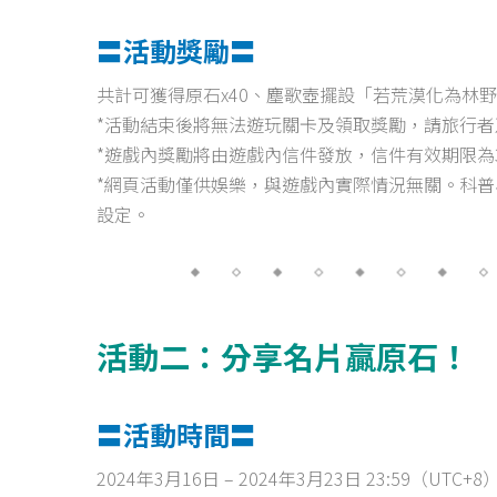
〓活動獎勵〓
共計可獲得原石x40、塵歌壺擺設「若荒漠化為林野
*活動結束後將無法遊玩關卡及領取獎勵，請旅行者
*遊戲內獎勵將由遊戲內信件發放，信件有效期限為
*網頁活動僅供娛樂，與遊戲內實際情況無關。科
設定。
活動二：分享名片贏原石！
〓活動時間〓
2024年3月16日 – 2024年3月23日 23:59（UTC+8