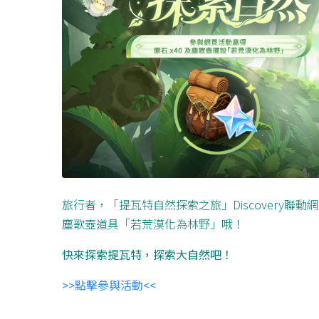
旅行者，「提瓦特自然探索之旅」Discovery聯
塵歌壺道具「若荒漠化為林野」哦！
快來探索提瓦特，探索大自然吧！
>>點擊參與活動<<