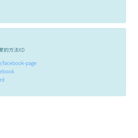
蒙的方法XD
tw/facebook-page
acebook
ord