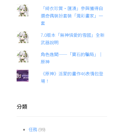
「綺衣珍賞·匯湧」參與獲得自
選奇偶裝扮套裝「濺彩畫家」一
套
7.0版本「無神憐愛的雪國」全新
武器說明
角色逸聞——「寶石的騙局」｜
原神
《原神》派蒙的畫作46表情包登
場！
分類
任務
(99)