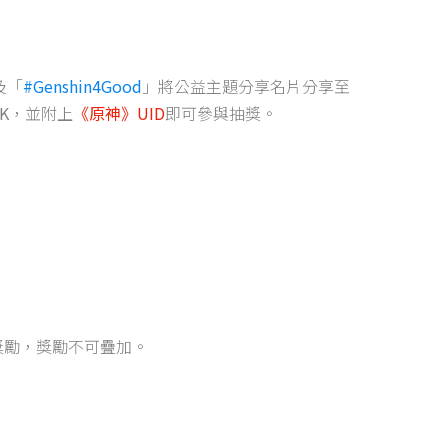
及「
#Genshin4Good
」將公益主題分享名片分享至
K
，並附上
《原神》UID
即可參與抽獎。
獎勵，獎勵不可疊加。