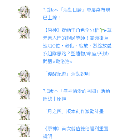
7.0版本「活動日曆」專屬桌布現
已上線！
【原神】提納里角色全分析
▸草
元素入門的親民導師！高頻掛草
速切C位，激化、綻放、烈綻放體
系組隊思路？聖遺物/命座/天賦/
武器 ▹璐洛洛◃
「復醒紀遊」活動說明
7.0版本「無神憐愛的雪國」活動
匯總｜原神
「月之四」版本創作激勵計畫
《原神》首次儲值雙倍返利重置
說明