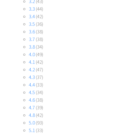
3.2
(43)
3.3
(44)
3.4
(42)
3.5
(36)
3.6
(38)
3.7
(38)
3.8
(34)
4.0
(49)
4.1
(42)
4.2
(47)
4.3
(37)
4.4
(33)
4.5
(34)
4.6
(38)
4.7
(39)
4.8
(42)
5.0
(93)
5.1
(33)