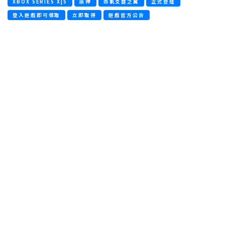
XBOX SERIES X|S
原神
命軌爻錯之翼
正式登陸
登入遊戲即可領取
立即取得
遊戲官方公告