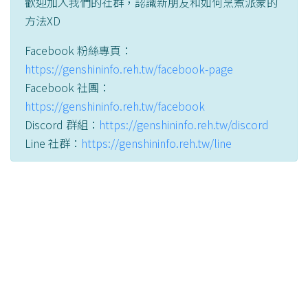
歡迎加入我們的社群，認識新朋友和如何烹煮派蒙的
方法XD
Facebook 粉絲專頁：
https://genshininfo.reh.tw/facebook-page
Facebook 社團：
https://genshininfo.reh.tw/facebook
Discord 群組：
https://genshininfo.reh.tw/discord
Line 社群：
https://genshininfo.reh.tw/line