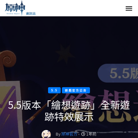
5.5
遊戲官方公告
5.5版本「繪想遊跡」全新遊
跡特效展示
By
原神官方
-
1年前