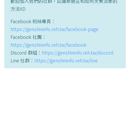
歡迎加入我們的社群，認識新朋友和如何烹煮派蒙的
方法XD
Facebook 粉絲專頁：
https://genshininfo.reh.tw/facebook-page
Facebook 社團：
https://genshininfo.reh.tw/facebook
Discord 群組：
https://genshininfo.reh.tw/discord
Line 社群：
https://genshininfo.reh.tw/line