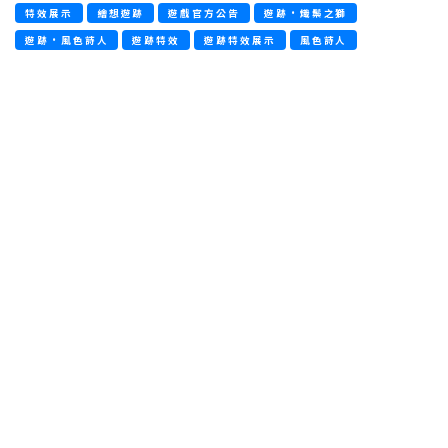
特效展示
繪想遊跡
遊戲官方公告
遊跡·熾鬃之獅
遊跡·風色詩人
遊跡特效
遊跡特效展示
風色詩人