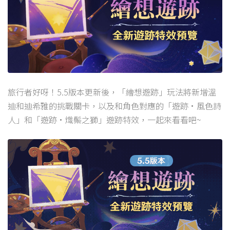
旅行者好呀！5.5版本更新後，「繪想遊跡」玩法將新增溫
迪和迪希雅的挑戰關卡，以及和角色對應的「遊跡·風色詩
人」和「遊跡·熾鬃之獅」遊跡特效，一起來看看吧~