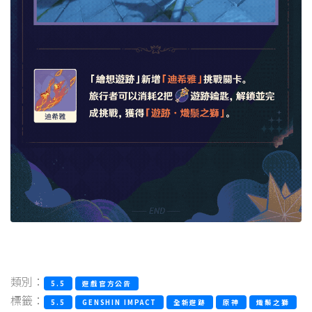
類別：
5.5
遊戲官方公告
標籤：
5.5
GENSHIN IMPACT
全新遊跡
原神
熾鬃之獅