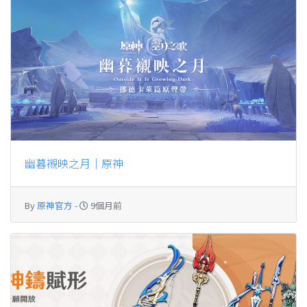
幽暮襯映之月｜原神
By
原神官方
-
9個月前