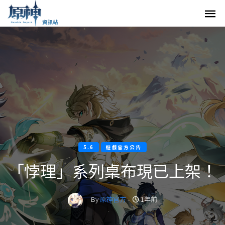
5.6
遊戲官方公告
「悖理」系列桌布現已上架！
By
原神官方
-
1年前