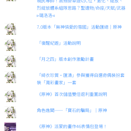
親民導師！高頻掛草速切C位，激化、綻放、
烈綻放體系組隊思路？聖遺物/命座/天賦/武器
▹璐洛洛◃
7.0版本「無神憐愛的雪國」活動匯總｜原神
「復醒紀遊」活動說明
「月之四」版本創作激勵計畫
「綺衣珍賞·匯湧」參與獲得自選奇偶裝扮套
裝「濺彩畫家」一套
《原神》首次儲值雙倍返利重置說明
角色逸聞——「寶石的騙局」｜原神
《原神》派蒙的畫作46表情包登場！