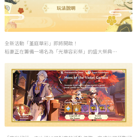
全新活動「堇庭華彩」即將開啟！
稻妻正在籌備一場名為「光華容彩祭」的盛大祭典…