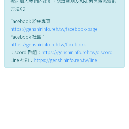
歡迎加入我們的社群，認識新朋友和如何烹煮派蒙的
方法XD
Facebook 粉絲專頁：
https://genshininfo.reh.tw/facebook-page
Facebook 社團：
https://genshininfo.reh.tw/facebook
Discord 群組：
https://genshininfo.reh.tw/discord
Line 社群：
https://genshininfo.reh.tw/line