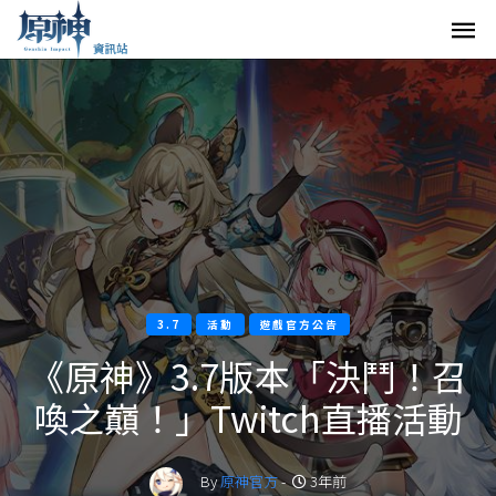
3.7
活動
遊戲官方公告
《原神》3.7版本「決鬥！召
喚之巔！」Twitch直播活動
By
原神官方
-
3年前