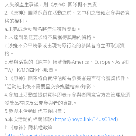
人失誤產生爭議，則《原神》團隊概不負責。
2.《原神》團隊保留在活動之前、之中和之後確定參與者資
格的權利。
a.未完成活動報名將無法獲得獎勵。
b.未達到最低要求將不具獲得獎勵的資格。
c.涉嫌不公平競爭或出現侮辱行為的參與者將立即取消資
格。
d.參與活動的《原神》帳號僅限America、Europe、Asia和
TW/HK/MO四個伺服器。
3.《原神》團隊將負責評估所有參賽者是否符合獲獎條件。
*活動結束後不需要呈交多媒體檔案/錄影。
4.參加此活動並提供資料即表示參與者同意官方為管理及頒
發獎品存取及公開參與者的資訊。
5.參與本活動即代表你同意：
a.本次活動的相關條款 (
https://hoyo.link/14JsCBAd
)
b.《原神》隱私權政策
(
https://genshin.hoyoverse.com/en/company/privacy
)