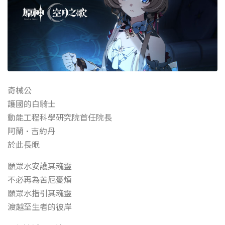
奇械公
護國的白騎士
動能工程科學研究院首任院長
阿蘭·吉約丹
於此長眠
願眾水安護其魂靈
不必再為苦厄憂煩
願眾水指引其魂靈
渡越至生者的彼岸