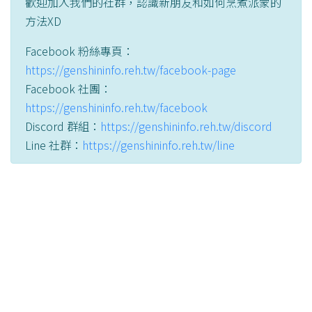
歡迎加入我們的社群，認識新朋友和如何烹煮派蒙的
方法XD
Facebook 粉絲專頁：
https://genshininfo.reh.tw/facebook-page
Facebook 社團：
https://genshininfo.reh.tw/facebook
Discord 群組：
https://genshininfo.reh.tw/discord
Line 社群：
https://genshininfo.reh.tw/line