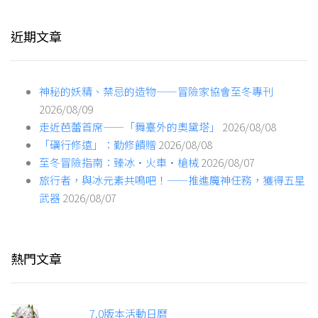
近期文章
神秘的妖精、禁忌的造物——冒險家協會至冬專刊
2026/08/09
走近芭蕾首席——「舞臺外的奧黛塔」
2026/08/08
「礪行修遠」：勤修饋贈
2026/08/08
至冬冒險指南：臻冰·火車·槍械
2026/08/07
旅行者，與冰元素共鳴吧！——推進魔神任務，獲得五星
武器
2026/08/07
熱門文章
7.0版本活動日曆