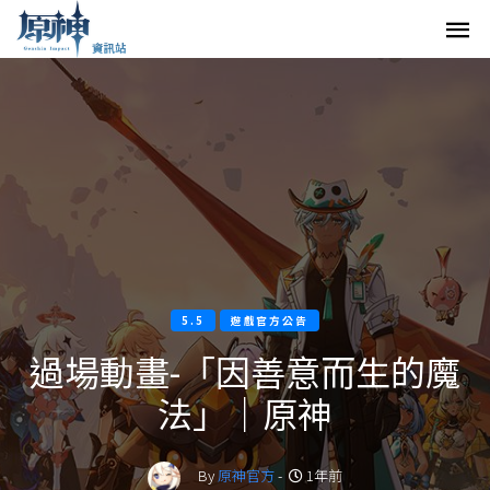
5.5
遊戲官方公告
過場動畫-「因善意而生的魔
法」｜原神
By
原神官方
-
1年前