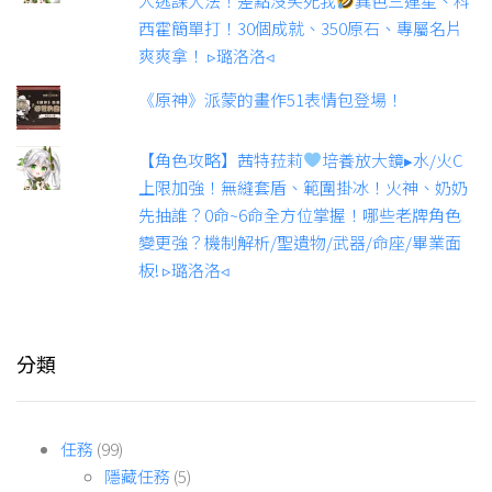
人逃課大法！差點沒笑死我
異色三連星、科
西霍簡單打！30個成就、350原石、專屬名片
爽爽拿！ ▹璐洛洛◃
《原神》派蒙的畫作51表情包登場！
【角色攻略】茜特菈莉
培養放大鏡▸水/火C
上限加強！無縫套盾、範圍掛冰！火神、奶奶
先抽誰？0命~6命全方位掌握！哪些老牌角色
變更強？機制解析/聖遺物/武器/命座/畢業面
板! ▹璐洛洛◃
分類
任務
(99)
隱藏任務
(5)