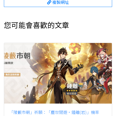
複製網址
您可能會喜歡的文章
「陵藪市朝」祈願：「塵世閒遊·鍾離(岩)」機率