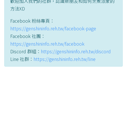
歡迎加入我們的社群，認識新朋友和如何烹煮派蒙的
方法XD
Facebook 粉絲專頁：
https://genshininfo.reh.tw/facebook-page
Facebook 社團：
https://genshininfo.reh.tw/facebook
Discord 群組：
https://genshininfo.reh.tw/discord
Line 社群：
https://genshininfo.reh.tw/line