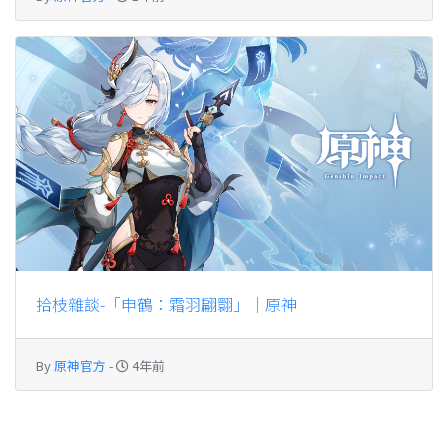
拾枝雜談-「申鶴：霜羽翩翾」｜原神
By
原神官方
-
4年前