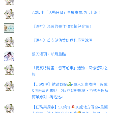
7.0版本「活動日曆」專屬桌布現已上線！
《原神》派蒙的畫作48表情包登場！
《原神》首次儲值雙倍返利重置說明
銀天濯羽，新月重臨
「提瓦特憶畫·雪幕前事」活動：回憶留影之
旅
【2.6攻略】遺跡巨蛇
▸單人無傷攻略｜近戰
&法器角色實戰｜2個成就輕鬆拿，招式全拆解
簡單應對 ▹璐洛洛◃
【任務與探索】5.0納塔
10處地方傳奇▸最懶